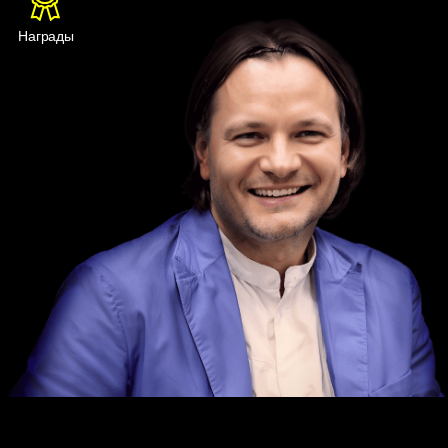
имени Андрея Миронова» и «Театр-фестиваль Балтийский
Дом», работая с такими режиссерами как А. Яковлев, В.
Фурман, В. Милков-Товстоногов, Ю. Цуркану. С 2017 года —
педагог актерского курса в РГПУ им. Герцена (Мастерская
Ю. М. Цуркану). С 2020 года — студент ГИТИСа (Факультет
Музыкального Театра. до 2023 г. — Мастерская А. Л.
Фёдорова)