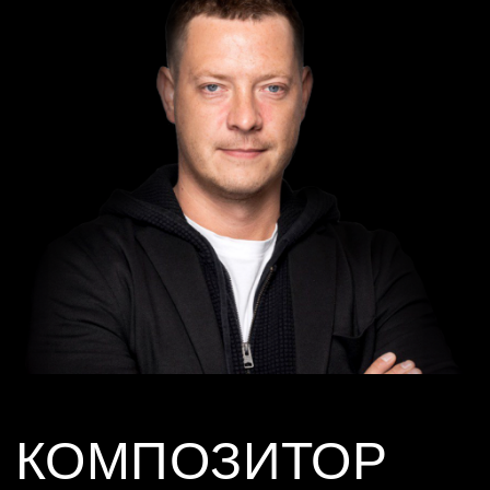
ДИЗАЙНЕР
КОСТЮМОВ
Анна Соколова
Художник. Член Творческого Союза Художников России.
Секция «Абстрактное искусство».
Награды:
Бронзовая медаль ТСХР за вклад в Отечественное
Изобразительное Искусство.