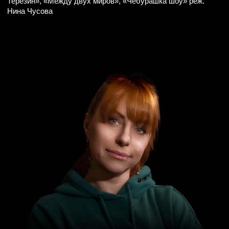
Мультимедийно-цирковое шоу
Дом культуры «Дворец культуры имени
С.П. Горбунова»
КОНТАКТЫ
Адрес: Москва, Новозаводская улица, 27, метро
Багратионовская
Смотреть на карте
О ШОУ
МЕСТО
ЛИЦА
БИЛЕТЫ
ДЕКОРАЦИИ
tickets@antigravitacia.ru