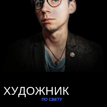
«Самолёты», «Финеас и Ферб» и многих других.
ХУДОЖНИК
СЦЕНОГРАФ