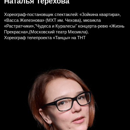
С 2016 года работает в сфере театра. Избранные
работы: «Черный монах» по повести Чехова
(Авиньонский фестиваль), «Маленькие трагедии»,
«Палачи», «Страх и отвращение в Москве»,
«Берегите ваши лица», «Ричард III» (Театр им.
Моссовета), «Вероника», «Одна на один» (театр
на Малой Бронной), «Летучий голландец» (Пермский
театр оперы и балета), «Персефона»
(Международный Дягилевский фестиваль).