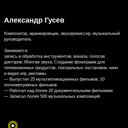
ПОМОЩНИК
РЕЖИССЁРА
Виктор Белов
Выпускник Актёрской Мастерской Ю. М. Цуркану. С 2014
года работал артистом в театрах «Русская Антреприза