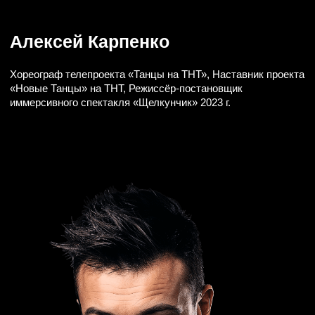
ХУДОЖНИК
ПО ВИДЕОКОНТЕНТУ
Алан Мандельштам
С 2013 года работает в сфере театра: видеохудожник
театра на Малой Бронной. Избранные произведения: «Бесы
Достоевского», «Гамлет в Москве», «Таня» Арбузова (театр
на Малой Бронной), «Новая оптимистическая» (Московский
художественный театр имени А.П. Чехова), «Маяковский.
Трагедия», «Кому на Руси жить хорошо» по поэме
Некрасова,, «Ромео и Джульетта» Прокофьева (Московский
музыкальный театр имени Станиславского и Немировича-
Данченко), «Кармен» Бизе, «Летучий голландец» Вагнера
(Пермский театр оперы и балета), «Нос» Шостаковича
(Баварская государственная опера, Мюнхен), «Вольный
стрелок» Вебера (Нидерланды), «Лоэнгрин» (Франция).