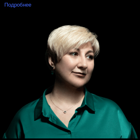
РЕЖИССЁР
ПОСТАНОВЩИК
Андрей Кольцов
Лауреат международных цирковых конкурсов в Монте-
Карло, Париже и Китае. Автор и единственный в мире
исполнитель уникальных трюков, известных под его
именем. Режиссер и автор идеи спектакля «Реверс».
Основатель и генеральный директор международного
артистического агенства GigZone. С 1998 г. солист Cirque
du Soleil. Выступал в "Мэдисон-сквер-гарден" (Нью-Йорк),
Альберт-холле (Лондон), MGM Grand Casino and Resort
(Лас-Вегас), Стейплс-центре (Лос-Анджелес), O2 Arena
(Лондон) и на других мировых площадках.
Номинант на премию «Золотая Маска» за спектакль
«Реверс», победитель театральной премии «МК»
в номинации «Оригинальный жанр» за спектакль «Реверс».