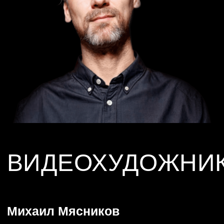
Композитор, аранжировщик, звукорежиссер, музыкальный
руководитель.
Занимается:
запись и обработка инструментов, вокала, голосов
дикторов; Монтаж звука; Создание фонограмм для
телевизионных продуктов, театральных постановок, кино
и видео игр, рекламы.
— Выпустил 25 мультипликационных фильмов, 10
полнометражных фильмов
— Работал над более 20 документальными фильмами
— Записал более 500 музыкальных композиций
Награды