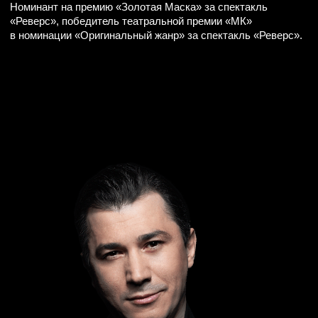
КРЕАТИВНЫЙ
ПРОДЮСЕР
Андрей Фурманчук
Продюсер (Медиагруппа «Красный квадрат»), режиссер,
сценарист.
Исполнительный продюсер и соавтор более 100
документальных фильмов и телевизионных программ.
Продюсер фестиваля «Maxidrom» 2011; 2012; 2013.
Награды:
Международный фестиваль документального кино
AmDocs 2021, Палм-Спрингс, США.
— Best international short Film — «the Seage».
Всероссийский фестиваль авторского
короткометражного кино «АРТКИНО»
— Специальный приз жюри за документальный фильм
«Блокада».
VII Кинофестиваль короткометражного кино «Перерыв
на кино»
— Специальный приз жюри за документальный фильм
«Блокада».