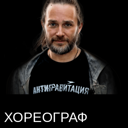
ПОСТАНОВЩИК
Наталья Терехова
Хореограф-постановщик спектаклей: «Зойкина квартира»,
«Васса Железнова» (МХТ им. Чехова), мюзикла
«Растратчики»,"Чудеса и Куралесы" концерта-ревю «Жизнь
Прекрасна»,(Московский театр Мюзикла).
Хореограф телепроекта «Танцы» на ТНТ