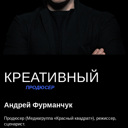
ХОРЕОГРАФ
Алексей Карпенко
Хореограф телепроекта «Танцы на ТНТ», Наставник проекта
«Новые Танцы» на ТНТ, Режиссёр-постановщик
иммерсивного спектакля «Щелкунчик» 2023 г.