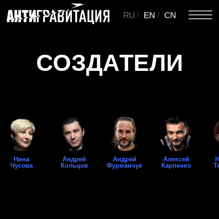
/
/
RU
EN
CN
СОЗДАТЕЛИ
Нина
Андрей
Андрей
Алексей
Наталья
Алан
Чусова
Кольцов
Фурманчук
Карпенко
Терехова
Мандельштам
ХУДОЖЕСТВЕННЫЙ
РУКОВОДИТЕЛЬ И АВТОР ЛИБРЕТТО
Нина Чусова
Главный режиссёр Свердловского академического