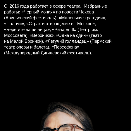
МУЗЫКАЛЬНЫЙ
РУКОВОДИТЕЛЬ
Анна Петухова
Окончила РАМ им. Гнесиных и ассистентуру-стажировку
Лауреат международных конкурсов
Музыкальный руководитель спектаклей:
«24 Часа из Жизни Женщины», «Между двух миров»,
«Кабаре Терезин», шоу «Чебурашка» и др.
Сотрудничала с театром Et Cetera, театром Наций, театром
на Таганке, театром Маяковского и др. На протяжении 10 лет
работала в Московском Театре Мюзикла.
Участник Universe Band
Выступает и гастролирует с разными артистами в составе
Universe Band и как концертмейстер.
Музыкальный руководитель озвучания проектов Disney,
DreamWorks, Fox, Netflix:
«Холодное Сердце», «Покахонтас», «Тролли», «Виво»,