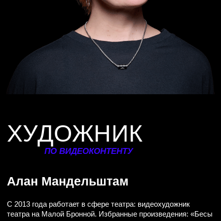
ХУДОЖНИК
ПО СВЕТУ
Иван Виноградов
Лауреат Национальной театральной премии «Золотая
Маска» за лучшую работу художника по свету в спектакле
«Петровы в гриппе» по Алексею Сальникову (2021).
БИОГРАФИЯ
В 2006 году окончил постановочный факультет Школы-
студии МХАТ, мастерская Дамира Исмагилова.
Автор светового оформления более чем 200
драматических и музыкальных спектаклей
в российских и зарубежных театрах.