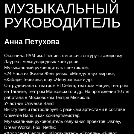
ХУДОЖНИК
ПО ГРИМУ
Марина Дьякова
2003−2010: Ассистент художника по гриму в мюзикле
«Иствикские ведьмы». Публикации в журналах («MINI»,
«MAXIM», «Атмосфера», «GQ», «7 дней», «Wedding»,
«Домовой», «Ваш Досуг») Стилист, визажист. Художник
по гриму в соавторстве со стилистом Робертом Минасяном
в телепрограммах («Слава Богу, ты пришел!», «Самый
умный со звездами», «СТС зажигает суперзвезду»).
«Хулиган. Исповедь» и "Сон разума" (режиссер Сергей
Безруков), «Обыкновенное чудо» (режиссер Иван
Поповски), «История любви» (режиссер Алексей
Франдетти). С 2012 года художник по гриму в Московском
Театре Мюзикла. Художник по гриму «Ледовое шоу Татьяны
Навки». Художник по гриму фолк-мюзикл «Петя и фолк»
реж. А. Франдетти, радио Орфей. Спектакль «Кабаре
Терезин», «Между двух миров», «Чебурашка шоу» реж.
Нина Чусова